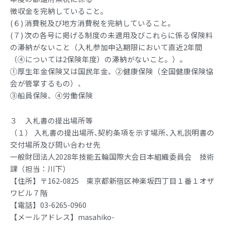
徴収金を完納していること。
(６) 消費税及び地方消費税を完納していること。
(７) 次の各号に掲げる制度の未適用及びこれらに係る保険料
の滞納がないこと（入札参加申込期限において直近2年間
（④については2保険年度）の滞納がないこと。）。
①厚生年金保険又は国民年金、②健康保険（全国健康保険協
会が管掌するもの）、
③船員保険、④労働保険
３ 入札書の提出場所等
（１） 入札書の提出場所､契約条項を示す場所､入札説明書の
交付場所及び問い合わせ先
一般財団法人2028年技能五輪国際大会日本組織委員会 技術
課（担当：川下）
【住所】〒162-0825 東京都新宿区神楽坂四丁目１番１オザ
ワビル７階
【電話】03-6265-0960
【メールアドレス】masahiko-