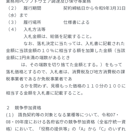
業務用PCソフトウェア調達及び保守等業務
（２） 履行期間 契約締結日から令和9年3月31日
（水）まで
（３） 履行場所 仕様書による
（４） 入札方法等
入札金額は、総価を記載すること。
なお、落札決定に当たっては、入札書に記載された
金額に当該金額の１０％に相当する額を加算した金額（当該
金額に1円未満の端数があるとき
は、その端数を切り捨てた金額とする。）をもって
落札価格とするので、入札者は、消費税及び地方消費税の課
税事業者であるか免税事業者であ
るかを問わず、見積もった価格の１１０分の１００に
相当する金額を入札書に記載すること。
２ 競争参加資格
(１) 請負契約等の対象となる業種等について、令和07・
08・09年度における各府省庁の競争参加資格（全省庁統一資
格）において、「役務の提供等」の「A」から「C」のいずれ