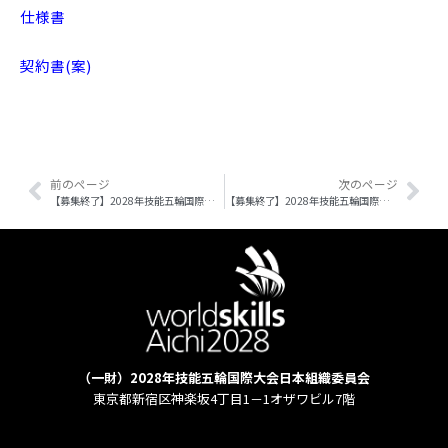
仕様書
契約書(案)
Prev
前のページ
次のページ
Nex
【募集終了】2028年技能五輪国際大会競技・運営基本設計作成等に係る業務
【募集終了】2028年技能五輪国際大会宿泊・輸送等実施計画作成業務委託
（一財）2028年技能五輪国際大会日本組織委員会
東京都新宿区神楽坂4丁目1－1オザワビル7階