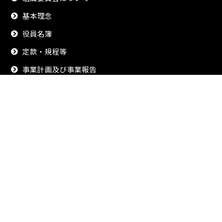
基本理念
役員名簿
定款・規程等
事業計画及び事業報告
理事会及び評議員会議事録
お問い合わせ
サイトポリシー
プライバシーポリシー
Overview