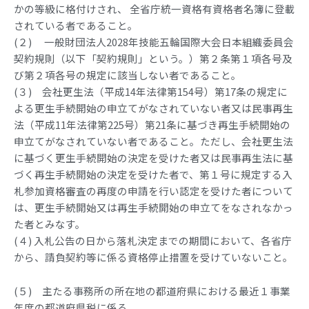
かの等級に格付けされ、 全省庁統一資格有資格者名簿に登載
されている者であること。
(２) 一般財団法人2028年技能五輪国際大会日本組織委員会
契約規則（以下「契約規則」という。）第２条第１項各号及
び第２項各号の規定に該当しない者であること。
(３) 会社更生法（平成14年法律第154号）第17条の規定に
よる更生手続開始の申立てがなされていない者又は民事再生
法（平成11年法律第225号）第21条に基づき再生手続開始の
申立てがなされていない者であること。ただし、会社更生法
に基づく更生手続開始の決定を受けた者又は民事再生法に基
づく再生手続開始の決定を受けた者で、第１号に規定する入
札参加資格審査の再度の申請を行い認定を受けた者について
は、更生手続開始又は再生手続開始の申立てをなされなかっ
た者とみなす。
(４) 入札公告の日から落札決定までの期間において、各省庁
から、請負契約等に係る資格停止措置を受けていないこと。
(５) 主たる事務所の所在地の都道府県における最近１事業
年度の都道府県税に係る