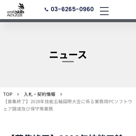
内
03-6265-0960
容
を
ス
キ
ッ
プ
ニュース
TOP
入札・契約情報
【募集終了】2028年技能五輪国際大会に係る業務用PCソフトウ
ェア調達及び保守等業務